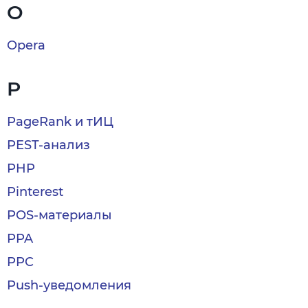
O
Opera
P
PageRank и тИЦ
PEST-анализ
PHP
Pinterest
POS-материалы
PPA
PPC
Push-уведомления