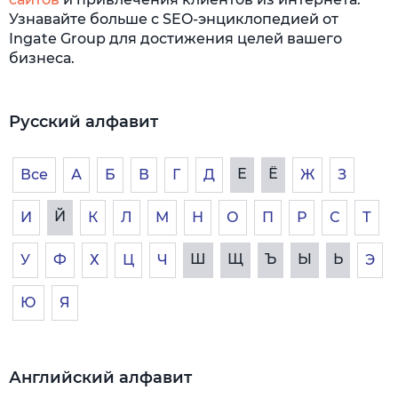
Узнавайте больше с SEO-энциклопедией от
Ingate Group для достижения целей вашего
бизнеса.
Русский алфавит
Е
Ё
Все
А
Б
В
Г
Д
Ж
З
Й
И
К
Л
М
Н
О
П
Р
С
Т
Ш
Щ
Ъ
Ы
Ь
У
Ф
Х
Ц
Ч
Э
Ю
Я
Английский алфавит