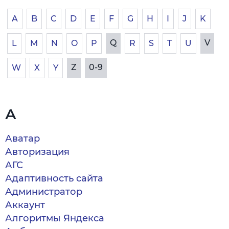
A
B
C
D
E
F
G
H
I
J
K
Q
V
L
M
N
O
P
R
S
T
U
Z
0-9
W
X
Y
А
Аватар
Авторизация
АГС
Адаптивность сайта
Администратор
Аккаунт
Алгоритмы Яндекса