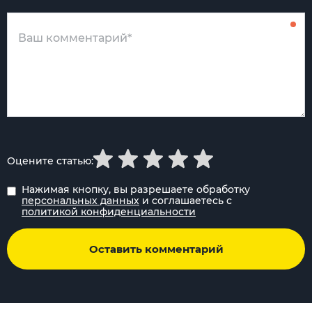
Оцените статью:
Нажимая кнопку, вы разрешаете обработку
персональных данных
и соглашаетесь с
политикой конфиденциальности
Оставить комментарий