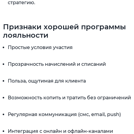
стратегию.
Признаки хорошей программы
лояльности
Простые условия участия
Прозрачность начислений и списаний
Польза, ощутимая для клиента
Возможность копить и тратить без ограничений
Регулярная коммуникация (смс, email, push)
Интеграция с онлайн и офлайн-каналами