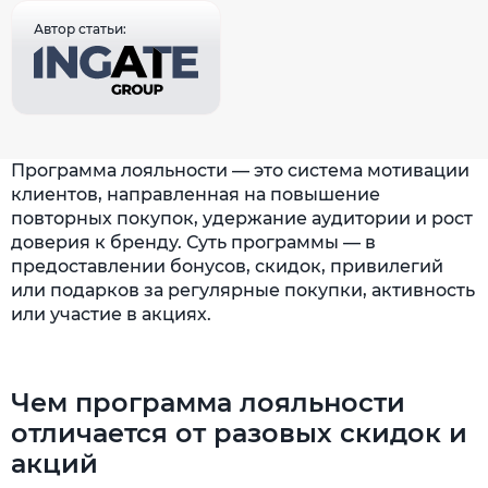
Автор статьи:
Программа лояльности — это система мотивации
клиентов, направленная на повышение
повторных покупок, удержание аудитории и рост
доверия к бренду. Суть программы — в
предоставлении бонусов, скидок, привилегий
или подарков за регулярные покупки, активность
или участие в акциях.
Чем программа лояльности
отличается от разовых скидок и
акций