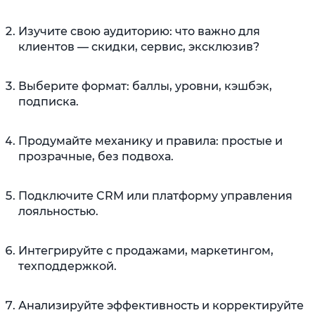
Изучите свою аудиторию: что важно для
клиентов — скидки, сервис, эксклюзив?
Выберите формат: баллы, уровни, кэшбэк,
подписка.
Продумайте механику и правила: простые и
прозрачные, без подвоха.
Подключите CRM или платформу управления
лояльностью.
Интегрируйте с продажами, маркетингом,
техподдержкой.
Анализируйте эффективность и корректируйте