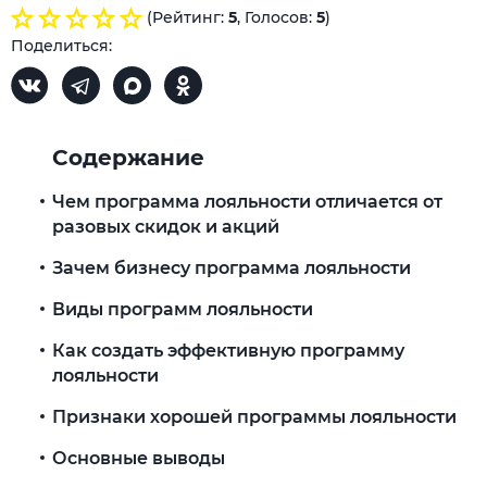
(Рейтинг:
5
, Голосов:
5
)
Поделиться:
Содержание
Чем программа лояльности отличается от
разовых скидок и акций
Зачем бизнесу программа лояльности
Виды программ лояльности
Как создать эффективную программу
лояльности
Признаки хорошей программы лояльности
Основные выводы