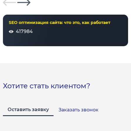
SEO оптимизация сайта: что это, как работает
417984
Хотите стать клиентом?
Оставить заявку
Заказать звонок