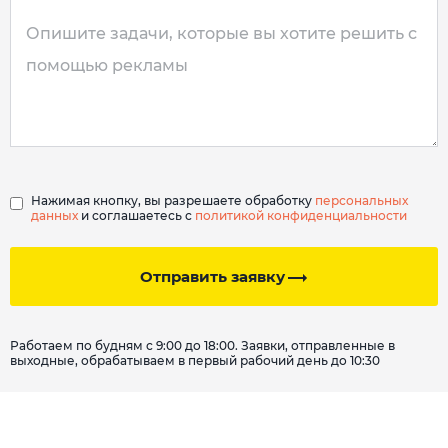
Нажимая кнопку, вы разрешаете обработку
персональных
данных
и соглашаетесь с
политикой конфиденциальности
Отправить заявку
Работаем по будням с 9:00 до 18:00. Заявки, отправленные в
выходные, обрабатываем в первый рабочий день до 10:30