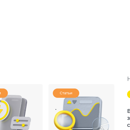
и
Статьи
з