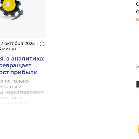
х лендингов до
специалиста, какие
интернет-
инструменты он использует
. В руководстве
и зачем бизнесу выделять
м весь процесс по
эту роль в отдельную
 регистрации и
профессию.
я кода до
и целей и первых
27 октября 2025
|
8 минут
я, а аналитика:
превращает
рост прибыли
о не только
е траты и
ты маркетингового
ния, но и
, насколько
но тратится
 также какие
асходуют ваши
впустую.