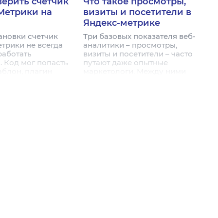
верить счетчик
Что такое просмотры,
Метрики на
визиты и посетители в
Яндекс-метрике
ановки счетчик
Три базовых показателя веб-
трики не всегда
аналитики – просмотры,
работать
визиты и посетители – часто
. Код мог попасть
путают даже опытные
аблон, плагин
маркетологи. Между ними
ся только к части
принципиальное отличие:
или разработчик
каждый термин описывает
удалил его при
своё явление и нужен для
и. Данные в этих
разных задач анализа.
ибо не поступают
Понять, что значит каждый
ибо поступают с
из них, – значит получить
 – и рекламный
инструмент для
одит без
осмысленной работы с
ской отдачи. В
отчётами. В статье
ссказываем, как
расскажем о каждом
 работу счетчика
понятии, покажем, как они
трики пошагово –
соотносятся, и объясним, как
ими независимыми
использовать эти данные на
и.
практике.