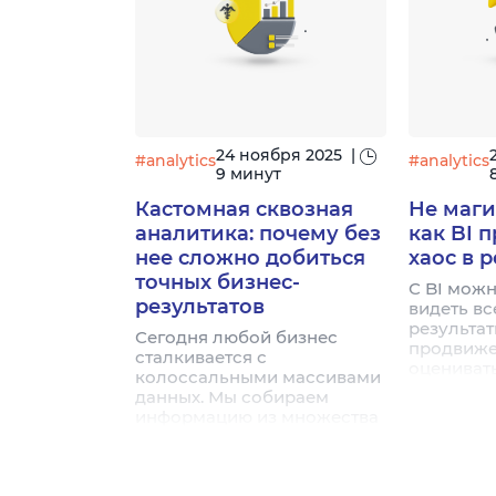
на сайт? В руководстве
небольши
рассказываем, как добавить
крупных 
новые цели в Яндекс
магазинов
Метрике пошагово: от
расскаже
выбора подходящего типа
шагам: от
до проверки, что всё
получени
работает корректно.
настройк
отчетов.
24 ноября 2025
|
#analytics
#analytics
9 минут
Кастомная сквозная
Не маги
аналитика: почему без
как BI 
нее сложно добиться
хаос в 
точных бизнес-
С BI можн
результатов
видеть вс
результа
Сегодня любой бизнес
продвиже
сталкивается с
оценивать
колоссальными массивами
эффектив
данных. Мы собираем
бюджет, а
информацию из множества
каналы р
источников: веб-аналитика,
средства 
каналы продвижения,
рекламные системы, CRM-