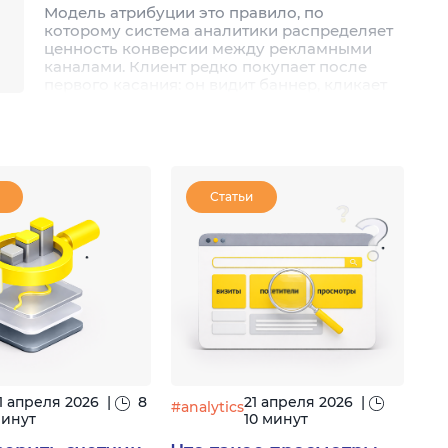
Модель атрибуции это правило, по
которому система аналитики распределяет
ценность конверсии между рекламными
каналами. Клиент редко покупает после
первого касания: он видит баннер, кликает
по контекстной рекламе, читает статью,
возвращается через поиск. Какой из этих
каналов «продал»? Ответ зависит от
выбранной модели. Разберём, какие модели
атрибуции конверсий существуют, чем
отличаются и как подобрать подходящую
Статьи
для вашего бизнеса.
1 апреля 2026
|
8
21 апреля 2026
|
#analytics
инут
10 минут