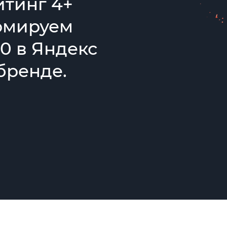
тинг 4+
рмируем
0 в Яндекс
бренде.