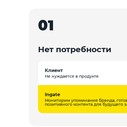
01
Нет потребности
Клиент
Не нуждается в продукте
Ingate
Мониторим упоминания бренда, гото
позитивного контента для будущего з