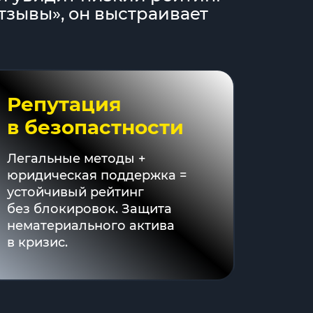
тзывы», он выстраивает
Репутация
в безопастности
Легальные методы +
юридическая поддержка =
устойчивый рейтинг
без блокировок. Защита
нематериального актива
в кризис.