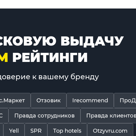
КОВУЮ ВЫДАЧУ
М
РЕЙТИНГИ
 доверие к вашему бренду
с.Маркет
Отзовик
Irecommend
ПроД
С
Правда сотрудников
Правда клиенто
Yell
SPR
Top hotels
Otzyvru.com