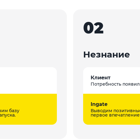
02
Незнание
Клиент
Потребность появила
Ingate
вим базу
Выводим позитивные
апуска.
первое впечатление