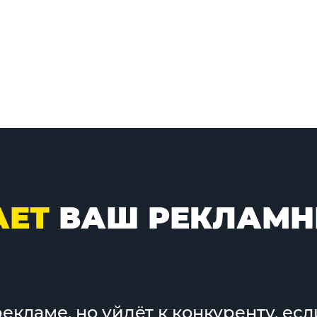
ЕТ
ВАШ РЕКЛАМН
екламе, но уйдёт к конкуренту, ес