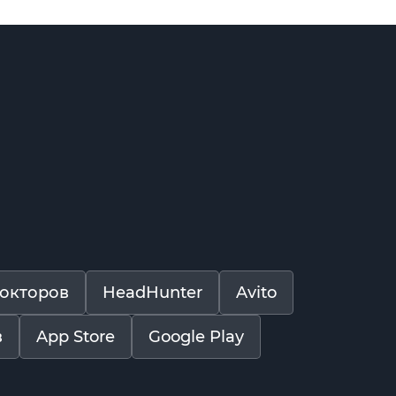
окторов
HeadHunter
Avito
в
App Store
Google Play