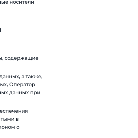
ные носители
а
ы, содержащие
данных, а также,
ых, Оператор
ных данных при
беспечения
ятыми в
коном о