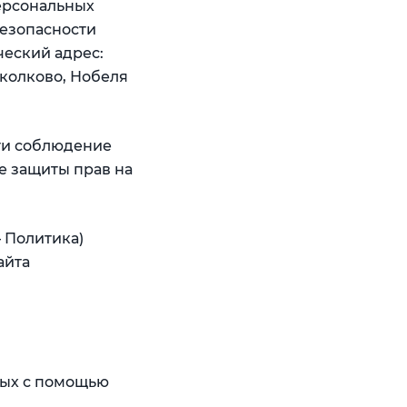
персональных
безопасности
еский адрес:
Сколково, Нобеля
сти соблюдение
е защиты прав на
 Политика)
айта
ных с помощью