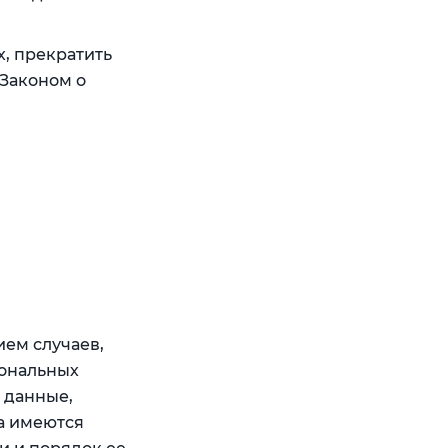
х, прекратить
 Законом о
ем случаев,
сональных
 данные,
а имеются