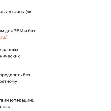
ных данных (за
мм для ЭВМ и баз
.ru/
х данных
хнических
определить без
ретному
вий (операций),
ств с