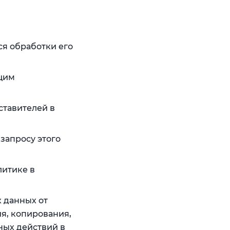
я обработки его
ющим
ставителей в
запросу этого
литике в
 данных от
я, копирования,
ных действий в