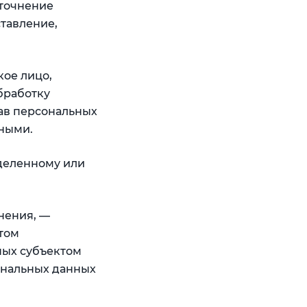
уточнение
ставление,
кое лицо,
бработку
ав персональных
нными.
деленному или
нения, —
том
ных субъектом
ональных данных