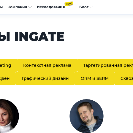
сы
Компания
Исследования
Блог
Ы INGATE
eting
Контекстная реклама
Таргетированная рек
Дзен
Графический дизайн
ORM и SERM
Скво