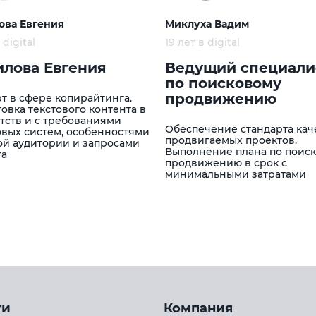
ова Евгения
Миклуха Вадим
 digital
19 лет в digital
лова Евгения
Ведущий специали
по поисковому
продвижению
т в сфере копирайтинга.
овка текстового контента в
тств и с требованиями
Обеспечение стандарта кач
вых систем, особенностями
продвигаемых проектов.
ой аудитории и запросами
Выполнение плана по поис
та
продвижению в срок с
минимальными затратами
ги
Компания