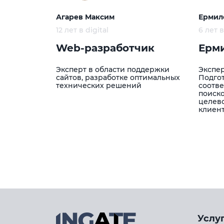
Агарев Максим
Ермил
12 лет в digital
6 лет в
Web-разработчик
Ерми
Эксперт в области поддержки
Экспер
сайтов, разработке оптимальных
Подгот
технических решений
соотве
поиско
целев
клиен
Услу