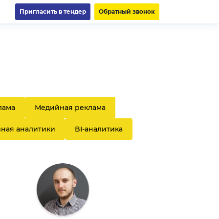
Пригласить в тендер
Обратный звонок
лама
Медийная реклама
зная аналитики
BI-аналитика