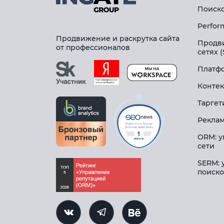
Поиско
Perfor
Продвижение и раскрутка сайта
Продв
от профессионалов
сетях 
Платфо
Контек
Таргет
Реклам
ORM: у
сети
SERM: 
поиско