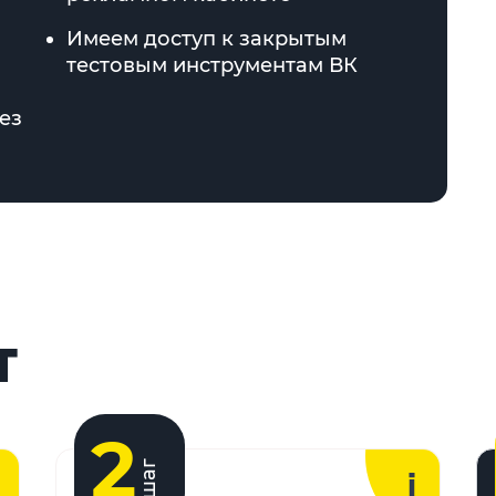
Имеем доступ к закрытым
тестовым инструментам ВК
ез
Т
2
шаг