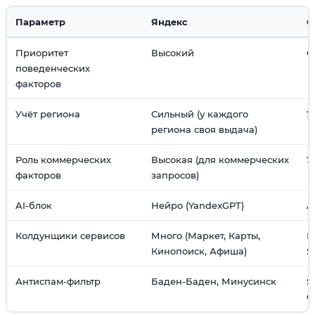
Параметр
Яндекс
G
Приоритет
Высокий
С
поведенческих
факторов
Учёт региона
Сильный (у каждого
У
региона своя выдача)
Роль коммерческих
Высокая (для коммерческих
У
факторов
запросов)
AI-блок
Нейро (YandexGPT)
A
Колдунщики сервисов
Много (Маркет, Карты,
М
Кинопоиск, Афиша)
S
Антиспам-фильтр
Баден-Баден, Минусинск
S
C