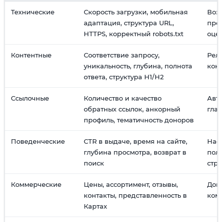
Технические
Скорость загрузки, мобильная
Воз
адаптация, структура URL,
про
HTTPS, корректный robots.txt
оце
Контентные
Соответствие запросу,
Рел
уникальность, глубина, полнота
кон
ответа, структура H1/H2
Ссылочные
Количество и качество
Авт
обратных ссылок, анкорный
гла
профиль, тематичность доноров
Поведенческие
CTR в выдаче, время на сайте,
Нас
глубина просмотра, возврат в
полу
поиск
стр
Коммерческие
Цены, ассортимент, отзывы,
Дов
контакты, представленность в
ком
Картах