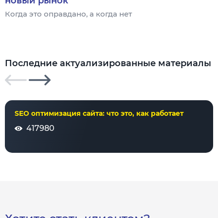
новый рынок
Когда это оправдано, а когда нет
Ч
Последние актуализированные материалы
SEO оптимизация сайта: что это, как работает
417980