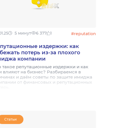
01.25
5 минут
6 377
1
#reputation
путационные издержки: как
бежать потерь из-за плохого
миджа компании
о такое репутационные издержки и как
и влияют на бизнес? Разбираемся в
ичинах и даём советы по защите имиджа
мпании от финансовых и репутационных
терь.
Статьи