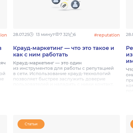
28.07.25
13 минут
7 321
6
28.
tion
#reputation
в
Крауд-маркетинг — что это такое и
Ре
как с ним работать
из
и
сяч
Крауд-маркетинг — это один
из инструментов для работы с репутацией
Чт
вой
в сети. Использование крауд-технологий
он
не
позволяет быстрее заслужить доверие
пр
пользователей и наладить с ними контакт.
ко
ать
по
е,
но,
е
Статьи