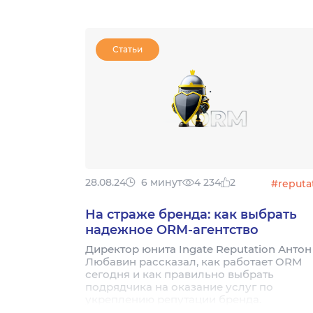
Статьи
28.08.24
6 минут
4 234
2
#reputa
На страже бренда: как выбрать
надежное ORM-агентство
Директор юнита Ingate Reputation Антон
Любавин рассказал, как работает ORM
сегодня и как правильно выбрать
подрядчика на оказание услуг по
укреплению репутации бренда.