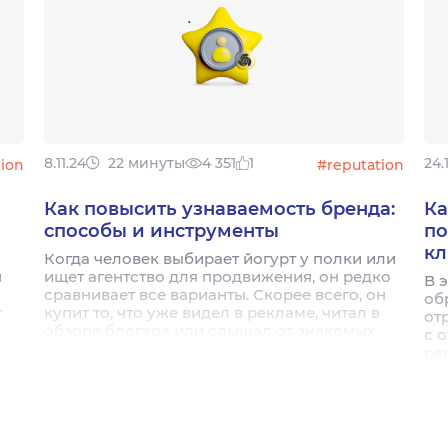
8.11.24
22 минуты
4 351
1
24.
tion
#reputation
Как повысить узнаваемость бренда:
Ка
способы и инструменты
по
кл
Когда человек выбирает йогурт у полки или
и
ищет агентство для продвижения, он редко
В 
сравнивает все варианты. Скорее всего, он
об
т
купит то, что уже видел в рекламе, читал в
от
обзоре блогера или слышал от знакомых.
с 
Поэтому вопрос «как повысить
ре
узнаваемость бренда» – не маркетинговая
абстракция, а прямой драйвер выручки. По
данным Forbes, мультиплатформенная
рекламная кампания увеличивает продажи
в среднем на 23% – и происходит это именно