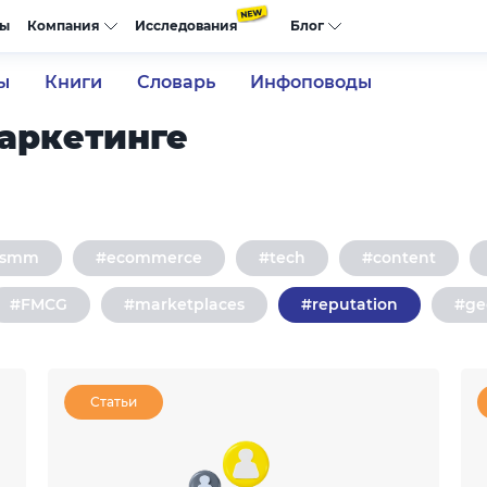
сы
Компания
Исследования
Блог
ы
Книги
Словарь
Инфоповоды
маркетинге
#smm
#ecommerce
#tech
#content
#FMCG
#marketplaces
#reputation
#ge
Статьи