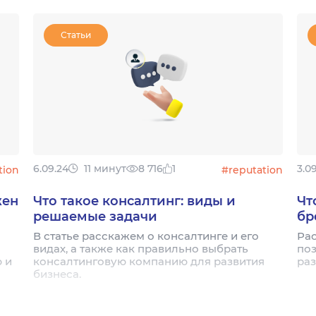
Статьи
6.09.24
11 минут
8 716
1
3.0
tion
#reputation
жен
Что такое консалтинг: виды и
Чт
решаемые задачи
бр
В статье расскажем о консалтинге и его
Рас
видах, а также как правильно выбрать
по
 и
консалтинговую компанию для развития
раз
бизнеса.