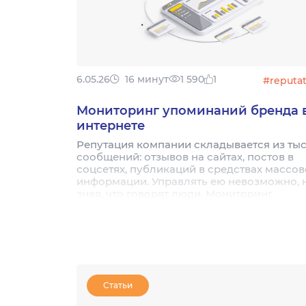
6.05.26
16 минут
1 590
1
#reputa
Мониторинг упоминаний бренда 
интернете
Репутация компании складывается из ты
сообщений: отзывов на сайтах, постов в
соцсетях, публикаций в средствах массо
информации. Управлять ею невозможно, 
зная, что говорят люди. Мониторинг
упоминаний в интернете помогает собир
эту информацию автоматически,
фильтровать лишнее и реагировать прежд
чем ситуация вышла из-под контроля. В
статье разбираем, зачем бизнесу это нуж
как правильно выстроить процесс и каки
инструменты выбрать.
Статьи