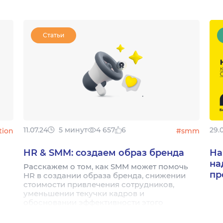
Статьи
11.07.24
5 минут
4 657
6
29.
tion
#smm
HR & SMM: создаем образ бренда
На
на
Расскажем о том, как SMM может помочь
пр
HR в создании образа бренда, снижении
стоимости привлечения сотрудников,
уменьшении текучки кадров и
обосновании эффективности этого
инструмента собственнику компании.