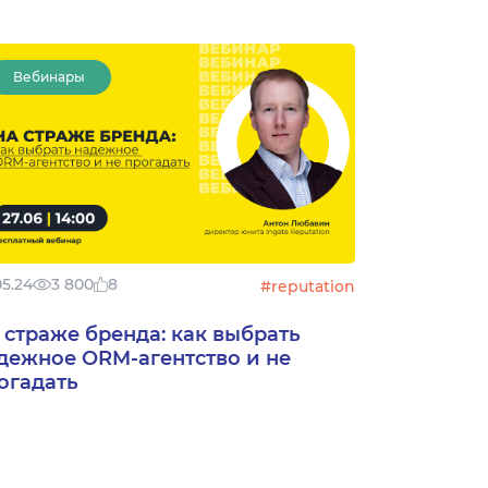
Вебинары
05.24
3 800
8
#reputation
 страже бренда: как выбрать
дежное ORM-агентство и не
огадать