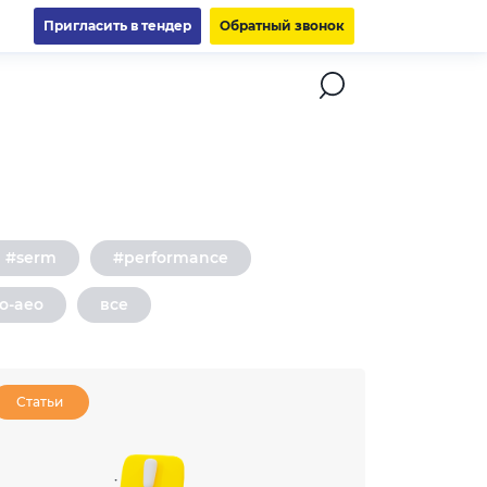
Пригласить в тендер
Обратный звонок
#serm
#performance
o-aeo
все
Статьи