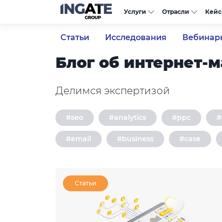
Услуги
Отрасли
Кей
Статьи
Исследования
Вебинар
Блог об интернет-
Делимся экспертизой
#seo
#analytics
#ppc
#email
#business
#case
Статьи