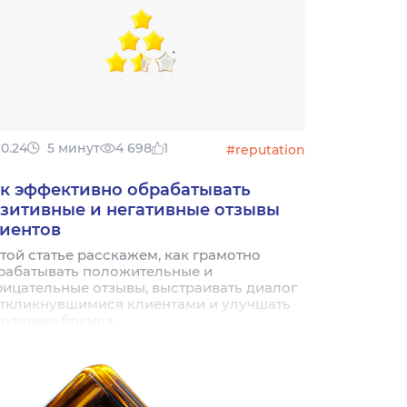
10.24
5 минут
4 698
1
#reputation
к эффективно обрабатывать
зитивные и негативные отзывы
иентов
этой статье расскажем, как грамотно
рабатывать положительные и
рицательные отзывы, выстраивать диалог
откликнувшимися клиентами и улучшать
путацию бренда.