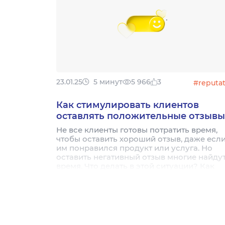
23.01.25
5 минут
5 966
3
#reputa
Как стимулировать клиентов
оставлять положительные отзывы
Не все клиенты готовы потратить время,
чтобы оставить хороший отзыв, даже есл
им понравился продукт или услуга. Но
оставить негативный отзыв многие найду
время. Что делать в этой ситуации? Как
мотивировать клиента оставить
положительный отзыв? Это задача,
требующая внимания, творчества и
продуманной стратегии. Давайте
разбираться.