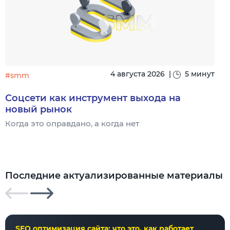
4 августа 2026
|
5 минут
#smm
Соцсети как инструмент выхода на
новый рынок
Когда это оправдано, а когда нет
Ч
Последние актуализированные материалы
SEO оптимизация сайта: что это, как работает