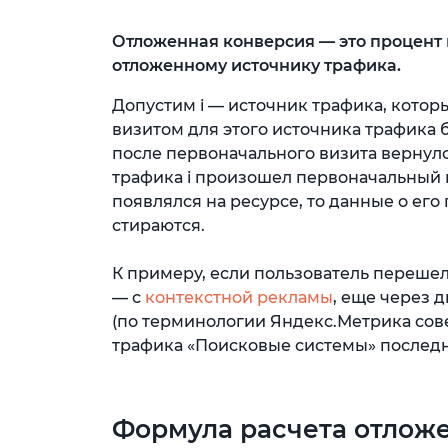
Отложенная конверсия — это процент в
отложенному источнику трафика.
Допустим i — источник трафика, котор
визитом для этого источника трафика 
после первоначального визита вернулся
трафика i произошел первоначальный в
появлялся на ресурсе, то данные о ег
стираются.
К примеру, если пользователь перешел
— с
контекстной рекламы
, еще через д
(по терминологии Яндекс.Метрика сове
трафика «Поисковые системы» последн
Формула расчета отлож