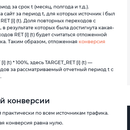
д за срок t (месяц, полгода и т.д.).
сайт за период t, для которых источник i был
ET [i] (t). Доля повторных переходов с
 в результате которых была достигнута какая-
дов RET [i] (t) будет считаться отложенной
ика. Таким образом, отложенная
конверсия
[i] (t) * 100%, здесь TARGET_RET [i] (t) —
дов за рассматриваемый отчетный период t с
.
й конверсии
практически по всем источникам трафика.
я конверсия равна нулю.