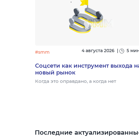
|
15 минут
4 августа 2026
|
5 ми
#smm
узыке:
Соцсети как инструмент выхода н
новый рынок
- это
Когда это оправдано, а когда нет
торый
для
Последние актуализированны