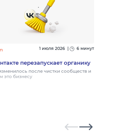
1 июля 2026
|
6 минут
m
#seo
нтакте перезапускает органику
Ingate воз
«SEO глаза
изменилось после чистки сообществ и
м это бизнесу
Благодаря на
рейтинге 11 л