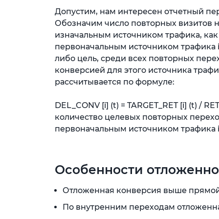
Допустим, нам интересен отчетный перио
Обозначим число повторных визитов на 
изначальным источником трафика, как R
первоначальным источником трафика i,
либо цель, среди всех повторных перехо
конверсией для этого источника траф
рассчитывается по формуле:
DEL_CONV [i] (t) = TARGET_RET [i] (t) / RET 
количество целевых повторных перехо
первоначальным источником трафика i
Особенности отложенно
Отложенная конверсия выше прямой 
По внутренним переходам отложенна