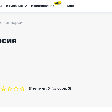
сы
Компания
Исследования
Блог
я конверсия
рсия
(Рейтинг:
5
, Голосов:
5
)