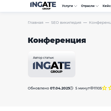
Услуги
Отрасли
Кей
Главная
SEO википедия
Конферен
Конференция
Автор статьи:
Обновлено
07.04.2025
5 минут
11105