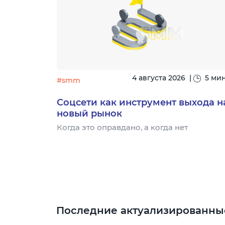
|
15 минут
4 августа 2026
|
5 ми
#smm
узыке:
Соцсети как инструмент выхода н
новый рынок
- это
Когда это оправдано, а когда нет
торый
для
Последние актуализированны