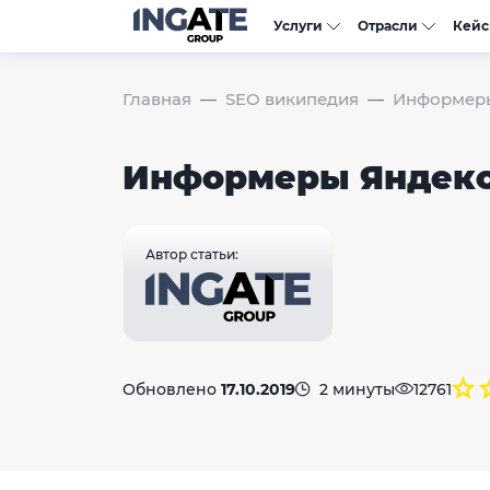
Услуги
Отрасли
Кей
Главная
SEO википедия
Информеры
Информеры Яндек
Автор статьи:
Обновлено
17.10.2019
2 минуты
12761