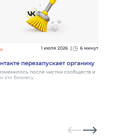
1 июля 2026
|
6 минут
m
#seo
нтакте перезапускает органику
Ingate воз
«SEO глаза
изменилось после чистки сообществ и
м это бизнесу
Благодаря на
рейтинге 11 л