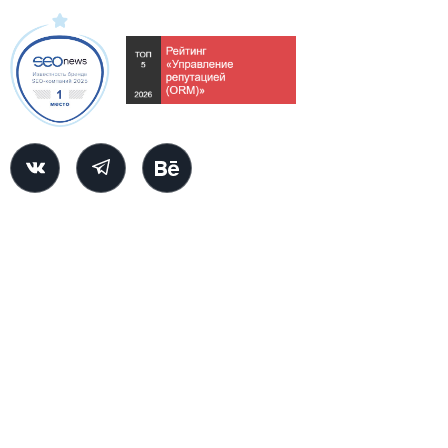
© 2000-2026
ООО «АИ МАРКЕТИНГ»
ИНН 7107545352
ОГРН 1137154030991
ОКВЭД: 72.19 - Научные исследования и разработки в области
естественных и технических наук прочие
Юридический адрес: 121205, Москва г, вн. тер. г. муниципальный
округ Можайский, тер Инновационного центра Сколково, Нобеля
ул, дом № 7
Почтовый адрес: 300041, Тульская обл, Тула г, Пушкинская ул, дом
№ 27
Наш сайт защищен с помощью reCAPTCHA и соответствует
Политике конфиденциальности
и
Условиям использования