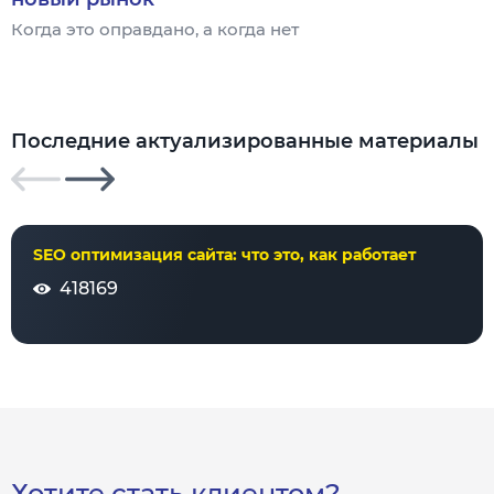
Когда это оправдано, а когда нет
Ч
Последние актуализированные материалы
SEO оптимизация сайта: что это, как работает
418169
Хотите стать клиентом?