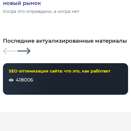
новый рынок
Когда это оправдано, а когда нет
Ч
Последние актуализированные материалы
SEO оптимизация сайта: что это, как работает
418006