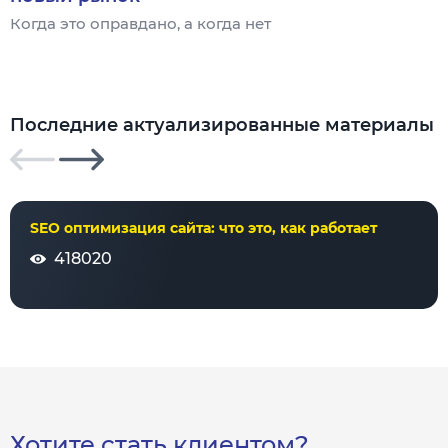
Когда это оправдано, а когда нет
Ч
Последние актуализированные материалы
SEO оптимизация сайта: что это, как работает
418020
Хотите стать клиентом?