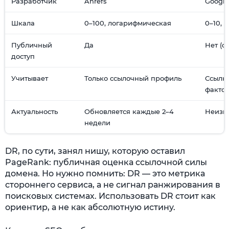
Разработчик
Ahrefs
Google
Шкала
0–100, логарифмическая
0–10, 
Публичный
Да
Нет (с 
доступ
Учитывает
Только ссылочный профиль
Ссылк
факто
Актуальность
Обновляется каждые 2–4
Неизве
недели
DR, по сути, занял нишу, которую оставил
PageRank: публичная оценка ссылочной силы
домена. Но нужно помнить: DR — это метрика
стороннего сервиса, а не сигнал ранжирования в
поисковых системах. Использовать DR стоит как
ориентир, а не как абсолютную истину.