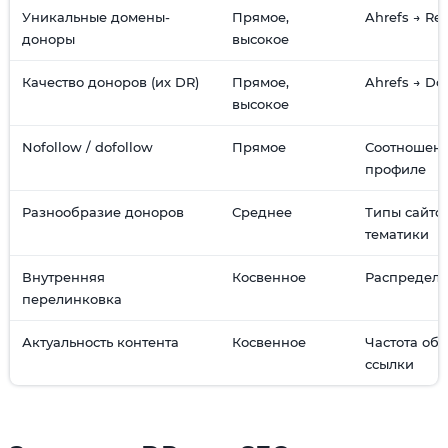
Уникальные домены-
Прямое,
Ahrefs → Re
доноры
высокое
Качество доноров (их DR)
Прямое,
Ahrefs → Do
высокое
Nofollow / dofollow
Прямое
Соотношени
профиле
Разнообразие доноров
Среднее
Типы сайтов
тематики
Внутренняя
Косвенное
Распределе
перелинковка
Актуальность контента
Косвенное
Частота об
ссылки