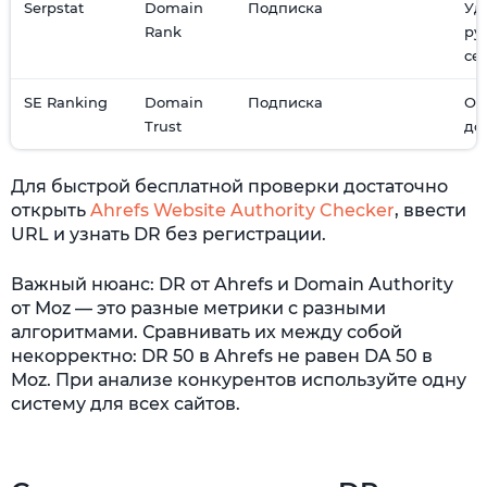
Serpstat
Domain
Подписка
Уд
Rank
ру
се
SE Ranking
Domain
Подписка
Оц
Trust
до
Для быстрой бесплатной проверки достаточно
открыть
Ahrefs Website Authority Checker
, ввести
URL и узнать DR без регистрации.
Важный нюанс: DR от Ahrefs и Domain Authority
от Moz — это разные метрики с разными
алгоритмами. Сравнивать их между собой
некорректно: DR 50 в Ahrefs не равен DA 50 в
Moz. При анализе конкурентов используйте одну
систему для всех сайтов.