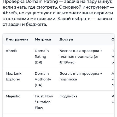
Проверка Domain Rating — задача на пару минут,
если знать, где смотреть. Основной инструмент —
Ahrefs, но существуют и альтернативные сервисы
с похожими метриками. Какой выбрать — зависит
от задач и бюджета.
Инструмент
Метрика
Доступ
Ос
Ahrefs
Domain
Бесплатная проверка +
Пе
Rating
платная подписка (от
ме
(DR)
€119/мес)
бо
Moz Link
Domain
Бесплатная проверка +
Ал
Explorer
Authority
подписка
ме
(DA)
ло
Majestic
Trust Flow
Подписка
Ра
/ Citation
«о
Flow