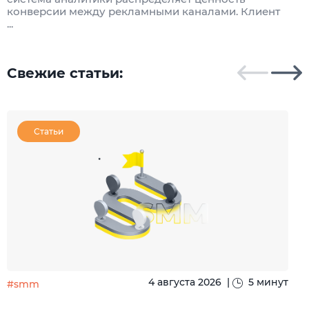
конверсии между рекламными каналами. Клиент
к
...
Свежие статьи:
Статьи
4 августа 2026
|
5 минут
#smm