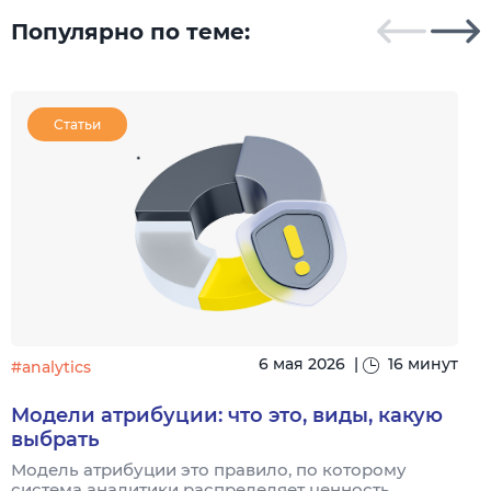
Популярно по теме:
Статьи
6 мая 2026
|
16 минут
#analytics
#
Модели атрибуции: что это, виды, какую
выбрать
Модель атрибуции это правило, по которому
Я
система аналитики распределяет ценность
и