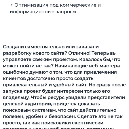
Оптимизация под коммерческие и
информационные запросы
Публикация текстового контента
Организация внешних ссылочных связей
Формирование ссылочного профиля на
Создали самостоятельно или заказали
практике
разработку нового сайта? Отлично! Теперь вы
управляете свежим проектом. Казалось бы, что
Какие ссылки лучше получать
может пойти не так? Начинающие веб-мастера
ошибочно думают о том, что для привлечения
Улучшение поведенческих факторов
клиентов достаточно просто создать
Подведем итоги
привлекательный и удобный сайт. Но сразу после
запуска проект будет интересен только его
владельцу. Чтобы ресурс увидели представители
целевой аудитории, придется доказать
поисковым системам, что сайт действительно
полезен, удобен и безопасен. Сделать это не так
просто, так как поисковики скептически