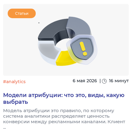
Статьи
6 мая 2026
|
16 минут
#analytics
#
Модели атрибуции: что это, виды, какую
выбрать
Модель атрибуции это правило, по которому
Я
система аналитики распределяет ценность
и
конверсии между рекламными каналами. Клиент
к
...