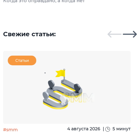
Когда это оправдано, а когда нет
Ч
Свежие статьи:
Статьи
4 августа 2026
|
5 минут
#smm