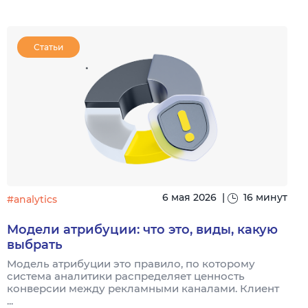
Статьи
6 мая 2026
|
16 минут
#analytics
#
Модели атрибуции: что это, виды, какую
выбрать
Модель атрибуции это правило, по которому
Я
система аналитики распределяет ценность
и
конверсии между рекламными каналами. Клиент
к
...