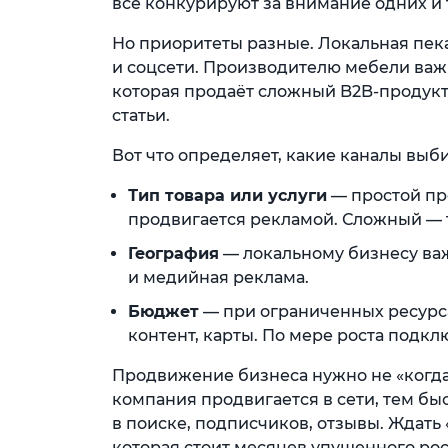
все конкурируют за внимание одних и 
Но приоритеты разные. Локальная пек
и соцсети. Производителю мебели важн
которая продаёт сложный B2B-продукт
статьи.
Вот что определяет, какие каналы выби
Тип товара или услуги
— простой пр
продвигается рекламой. Сложный — т
География
— локальному бизнесу ва
и медийная реклама.
Бюджет
— при ограниченных ресурса
контент, карты. По мере роста подк
Продвижение бизнеса нужно не «когда-
компания продвигается в сети, тем б
в поиске, подписчиков, отзывы. Ждать
которая стоит месяцев упущенного рос