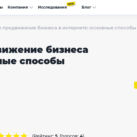
сы
Компания
Исследования
Блог
 продвижение бизнеса в интернете: основные способы
вижение бизнеса
вные способы
(Рейтинг:
5
, Голосов:
4
)