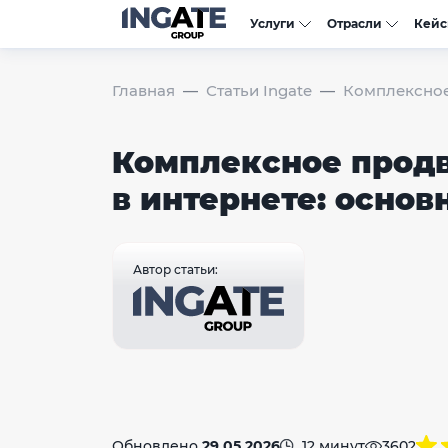
Услуги
Отрасли
Кей
Главная
Статьи Ingate
Комплексное
Комплексное прод
в интернете: осно
Автор статьи:
Обновлено
29.05.2026
12 минут
3602