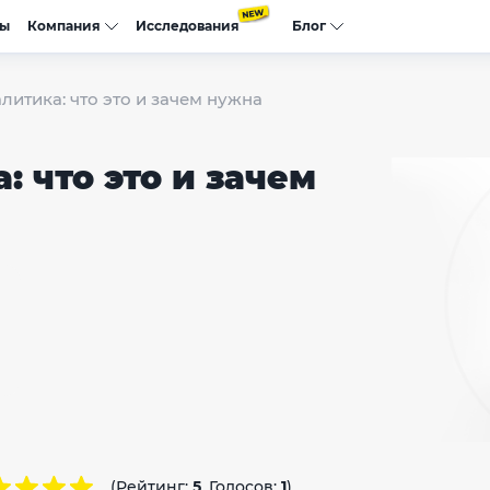
сы
Компания
Исследования
Блог
литика: что это и зачем нужна
: что это и зачем
(Рейтинг:
5
, Голосов:
1
)