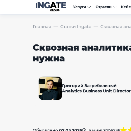
Услуги
Отрасли
Кей
Главная
Статьи Ingate
Сквозная ана
Сквозная аналитика
нужна
Григорий Загребельный
Analytics Business Unit Director
Обновлено
07.05.2026
5 минут
6238