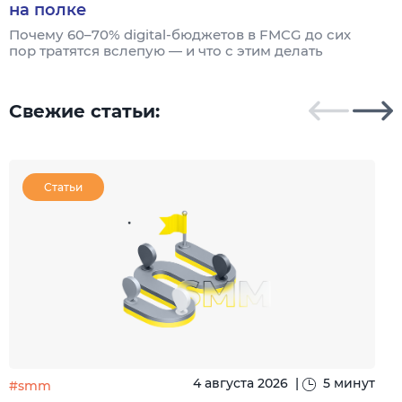
на полке
б
з
Почему 60–70% digital-бюджетов в FMCG до сих
с
пор тратятся вслепую — и что с этим делать
Свежие статьи:
Статьи
4 августа 2026
|
5 минут
#smm