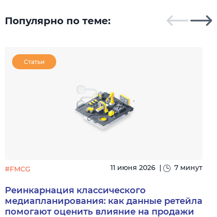
Популярно по теме:
Статьи
11 июня 2026
|
7 минут
#FMCG
Реинкарнация классического
медиапланирования: как данные ретейла
помогают оценить влияние на продажи
F