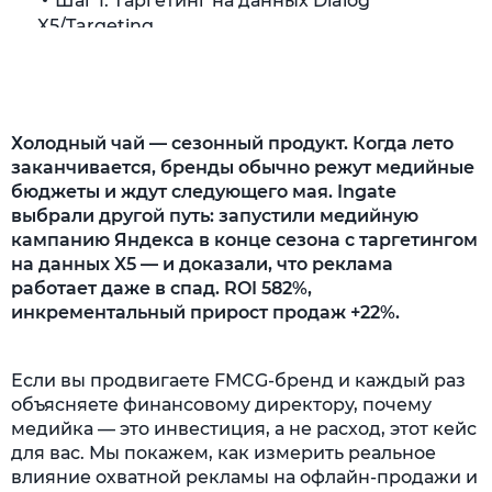
Шаг 1. Таргетинг на данных Dialog
X5/Targeting
Шаг 2. Медийные баннеры Яндекса
Шаг 3. Измерение через Retail Lift
Холодный чай — сезонный продукт. Когда лето
Сложности
заканчивается, бренды обычно режут медийные
бюджеты и ждут следующего мая. Ingate
Результаты: обещали доказать эффект —
выбрали другой путь: запустили медийную
доказали
кампанию Яндекса в конце сезона с таргетингом
Выводы
на данных X5 — и доказали, что реклама
работает даже в спад. ROI 582%,
Хотите измерить ROI вашей медийки?
инкрементальный прирост продаж +22%.
Если вы продвигаете FMCG-бренд и каждый раз
объясняете финансовому директору, почему
медийка — это инвестиция, а не расход, этот кейс
для вас. Мы покажем, как измерить реальное
влияние охватной рекламы на офлайн-продажи и