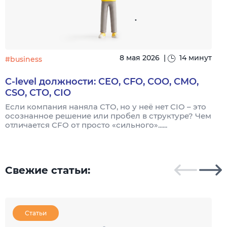
8 мая 2026
|
14 минут
#business
C-level должности: CEO, CFO, COO, CMO,
CSO, CTO, CIO
Если компания наняла CTO, но у неё нет CIO – это
осознанное решение или пробел в структуре? Чем
П
отличается CFO от просто «сильного»......
м
д
...
Свежие статьи:
Статьи