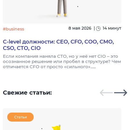
8 мая 2026
|
14 минут
#business
C-level должности: CEO, CFO, COO, CMO,
CSO, CTO, CIO
Если компания наняла CTO, но у неё нет CIO – это
осознанное решение или пробел в структуре? Чем
П
отличается CFO от просто «сильного»......
м
д
...
Свежие статьи:
Статьи