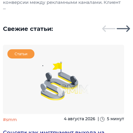
конверсии между рекламными каналами. Клиент
к
...
Свежие статьи:
Статьи
4 августа 2026
|
5 минут
#smm
Соцсети как инструмент выхода на