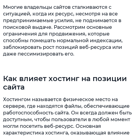
Неглавное зеркало
Многие владельцы сайтов сталкиваются с
ситуацией, когда их ресурс, несмотря на все
Неработоспособность сайта и поражение
предпринимаемые усилия, не поднимается в
вирусами
поисковой выдаче. Рассмотрим основные
ограничения для продвижения, которые
Малоинформативная главная страница
способны помешать нормальной индексации,
заблокировать рост позиций веб-ресурса или
Frame, Flash, Parallax
даже пессимизировать его.
Дорвеи
Совпадение тематики у домена и
Как влияет хостинг на позиции
поддомена
сайта
Наличие материалов, запрещенных к
рекламированию
Хостингом называется физическое место на
сервере, где находятся файлы, обеспечивающие
Резюме
работоспособность сайта. Он всегда должен быть
доступным, чтобы пользователи в любой момент
могли посетить веб-ресурс. Основная
характеристика хостинга, оказывающая влияние