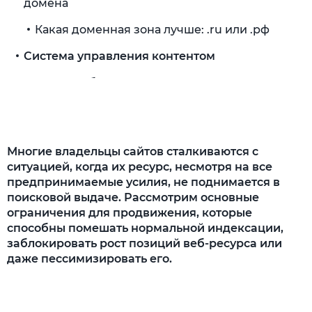
домена
Какая доменная зона лучше: .ru или .рф
Система управления контентом
Возраст веб-ресурса
Недостаточно страниц в индексе
Неуникальная информация
Многие владельцы сайтов сталкиваются с
Как сделать качественное наполнение
ситуацией, когда их ресурс, несмотря на все
сайта
предпринимаемые усилия, не поднимается в
поисковой выдаче. Рассмотрим основные
Как влияет региональность на продвижение
ограничения для продвижения, которые
способны помешать нормальной индексации,
Соответствие тематики ресурса запросам
заблокировать рост позиций веб-ресурса или
Большое количество запросов
даже пессимизировать его.
Большое количество высокочастотных
запросов