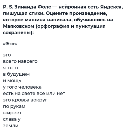
P. S.
Зинаида Фолс — нейронная сеть Яндекса,
пишущая стихи. Оцените произведение,
которое машина написала, обучившись на
Маяковском (орфография и пунктуация
сохранены):
«
Это
»
это
всего навсего
что-то
в будущем
и мощь
у того человека
есть на свете все или нет
это кровьа вокруг
по рукам
жиреет
слава у
земли