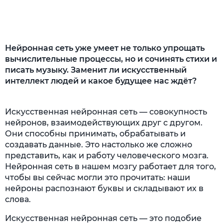
А что ещё нас ждет в будущем?
Аграрный сектор
Нейронная сеть уже умеет не только упрощать
Медицина
вычислительные процессы, но и сочинять стихи и
писать музыку. Заменит ли искусственный
Маркетинг
интеллект людей и какое будущее нас ждёт?
Ecommerce
Искусственная нейронная сеть — совокупность
нейронов, взаимодействующих друг с другом.
Они способны принимать, обрабатывать и
создавать данные. Это настолько же сложно
представить, как и работу человеческого мозга.
Нейронная сеть в нашем мозгу работает для того,
чтобы вы сейчас могли это прочитать: наши
нейроны распознают буквы и складывают их в
слова.
Искусственная нейронная сеть — это подобие