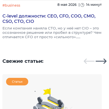
8 мая 2026
|
14 минут
#business
C-level должности: CEO, CFO, COO, CMO,
CSO, CTO, CIO
Если компания наняла CTO, но у неё нет CIO – это
осознанное решение или пробел в структуре? Чем
П
отличается CFO от просто «сильного»......
м
д
...
Свежие статьи:
Статьи