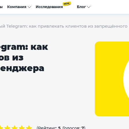
сы
Компания
Исследования
Блог
й Telegram: как привлекать клиентов из запрещённог
gram: как
ов из
сенджера
(Рейтинг:
5
, Голосов:
7
)