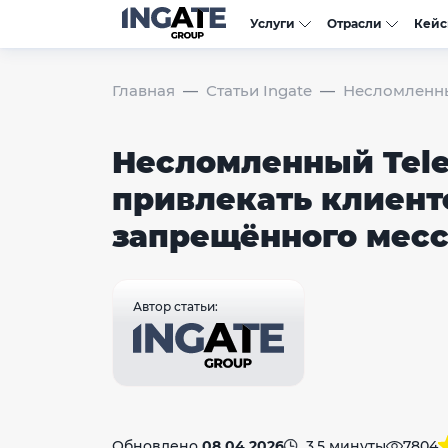
Услуги
Отрасли
Кей
Главная
Статьи Ingate
Несломленны
Несломленный Tele
привлекать клиент
запрещённого мес
Автор статьи:
Обновлено
08.04.2026
3,5 минуты
7804