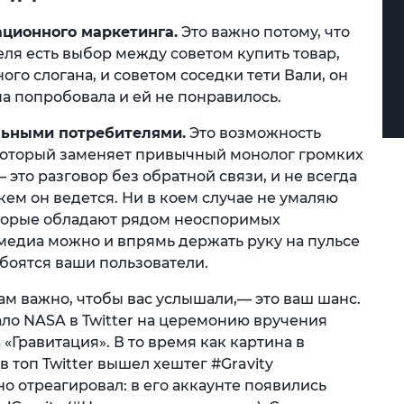
ционного маркетинга.
Это важно потому, что
еля есть выбор между советом купить товар,
го слогана, и советом соседки тети Вали, он
на попробовала и ей не понравилось.
льными потребителями.
Это возможность
который заменяет привычный монолог громких
это разговор без обратной связи, и не всегда
 кем он ведется. Ни в коем случае не умаляю
оторые обладают рядом неоспоримых
медиа можно и впрямь держать руку на пульсе
о боятся ваши пользователи.
вам важно, чтобы вас услышали,— это ваш шанс.
ло NASA в Twitter на церемонию вручения
Гравитация». В то время как картина в
 топ Twitter вышел хештег #Gravity
но отреагировал: в его аккаунте появились