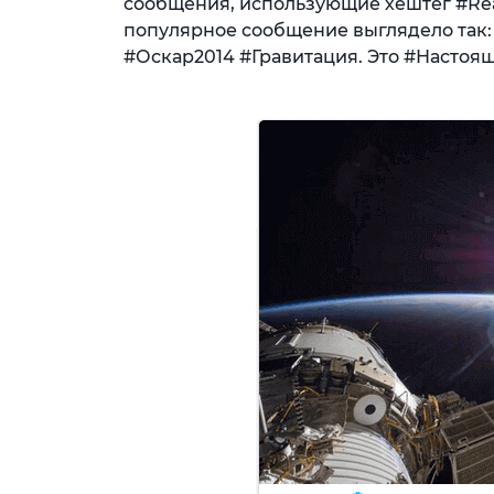
сообщения, использующие хештег #Real
популярное сообщение выглядело так:
#Оскар2014 #Гравитация. Это #Настоя