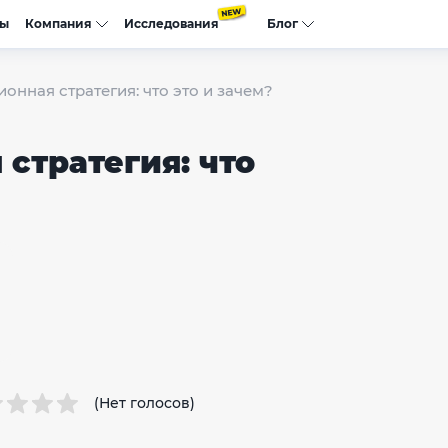
сы
Компания
Исследования
Блог
нная стратегия: что это и зачем?
стратегия: что
(Нет голосов)