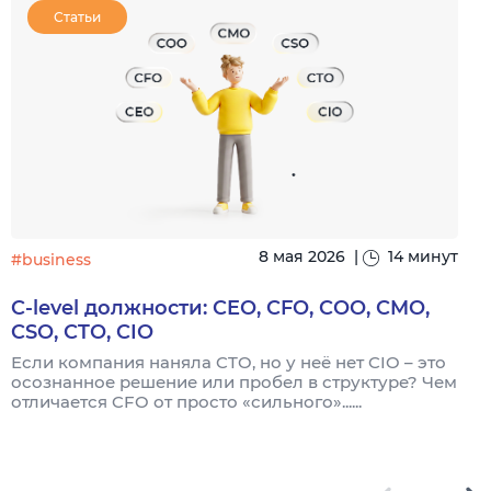
Статьи
8 мая 2026
|
14 минут
#business
C-level должности: CEO, CFO, COO, CMO,
CSO, CTO, CIO
Если компания наняла CTO, но у неё нет CIO – это
осознанное решение или пробел в структуре? Чем
П
отличается CFO от просто «сильного»......
м
д
...