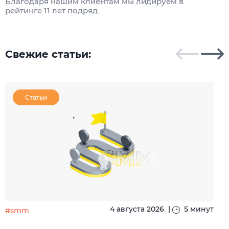
Благодаря нашим клиентам мы лидируем в
А
рейтинге 11 лет подряд
п
п
с 
Свежие статьи:
Статьи
4 августа 2026
|
5 минут
#smm