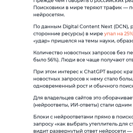
Прежде чем говорить о российских реа
Поисковики в мире теряют трафик — п
нейросетям.
По данным Digital Content Next (DCN)
сторонние ресурсы) в мире
упал на 25
«удар» пришелся на темы науки, образ
Количество новостных запросов без пе
было 56%). Люди все чаще получают от
При этом интерес к ChatGPT вырос крат
новостных запросов к нему стало боль
одновременный рост и обычного поиска 
Для владельцев сайтов это оборачива
(нейроответы, ИИ-ответы) стали одним
Блоки с нейроответами прямо в поиск
запросу «как выбрать утеплитель для с
видит развернутый ответ нейросети —