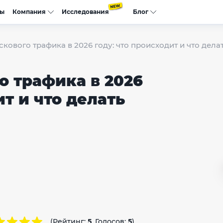
сы
Компания
Исследования
Блог
кового трафика в 2026 году: что происходит и что дела
о трафика в 2026
ит и что делать
(Рейтинг:
5
, Голосов:
5
)