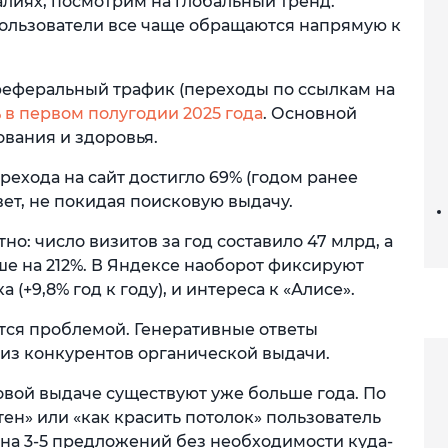
лиях, посмотрим на глобальный тренд.
ользователи все чаще обращаются напрямую к
, реферальный трафик (переходы по ссылкам на
% в первом полугодии 2025 года
. Основной
ования и здоровья.
рехода на сайт достигло 69% (годом ранее
вет, не покидая поисковую выдачу.
но: число визитов за год составило 47 млрд, а
ше на 212%. В Яндексе наоборот фиксируют
(+9,8% год к году), и интереса к «Алисе».
ется проблемой. Генеративные ответы
 из конкурентов органической выдачи.
овой выдаче существуют уже больше года. По
тен» или «как красить потолок» пользователь
 на 3-5 предложений без необходимости куда-