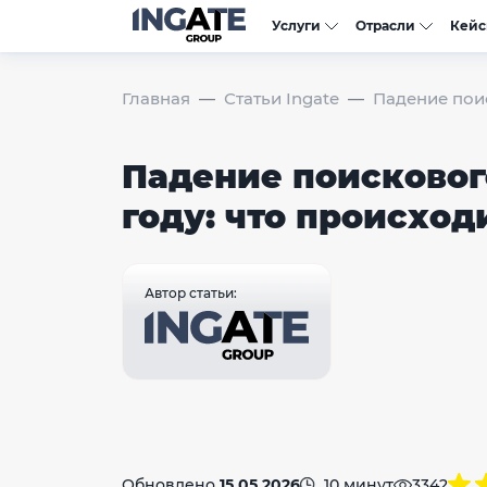
Услуги
Отрасли
Кей
Главная
Статьи Ingate
Падение поис
Падение поисковог
году: что происход
Автор статьи:
Обновлено
15.05.2026
10 минут
3342