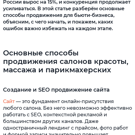
России вырос на 15%, и конкуренция продолжает
Сформируйте призыв к действию
усиливаться. В этой статье разберём основные
способы продвижения для бьюти-бизнеса,
Анализируйте результаты и корректируйте
объясним, с чего начать, и покажем, каких
стратегию
ошибок важно избежать на каждом этапе.
Основные ошибки при продвижении
От чего зависит стоимость продвижения
Основные способы
продвижения салонов красоты,
Продвижение со специалистами Ingate
массажа и парикмахерских
Создание и SEO продвижение сайта
Сайт
— это фундамент онлайн-присутствия
любого салона. Без него невозможно эффективно
работать с SEO, контекстной рекламой и
большинством других каналов. Даже
одностраничный лендинг с прайсом, фото работ
и формой записи значительно повышает