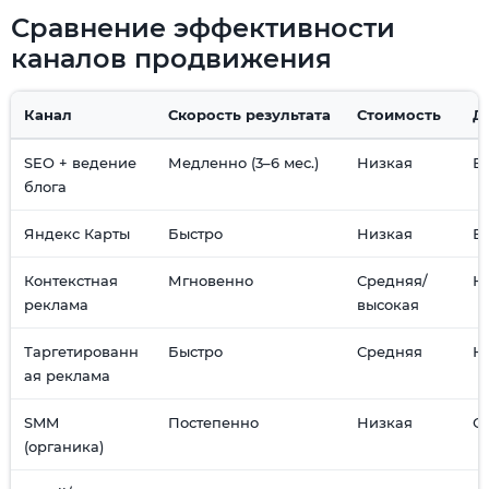
Сравнение эффективности
каналов продвижения
Канал
Скорость результата
Стоимость
Д
SEO + ведение
Медленно (3–6 мес.)
Низкая
В
блога
Яндекс Карты
Быстро
Низкая
В
Контекстная
Мгновенно
Средняя/
Н
реклама
высокая
Таргетированн
Быстро
Средняя
Н
ая реклама
SMM
Постепенно
Низкая
С
(органика)