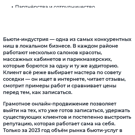
Партнёрства и сотрудничество
Организация акций и скидок
Email-маркетинг
Бьюти-индустрия — одна из самых конкурентных
«Сарафанное радио» и отзывы
ниш в локальном бизнесе. В каждом районе
работают несколько салонов красоты,
Сравнение эффективности каналов
массажных кабинетов и парикмахерских,
продвижения
которые борются за одну и ту же аудиторию.
С чего начать продвижение
Клиент всё реже выбирает мастера по совету
соседки — он ищет в интернете, читает отзывы,
Определите целевую аудиторию
смотрит примеры работ и сравнивает цены
перед тем, как записаться.
Создайте уникальное торговое
предложение (УТП)
Грамотное онлайн-продвижение позволяет
выйти на тех, кто уже готов записаться, удержать
Выберите подходящий способ
существующих клиентов и постепенно выстроить
продвижения
репутацию, которая работает сама на себя.
Только за 2023 год объём рынка бьюти-услуг в
Создайте качественный контент