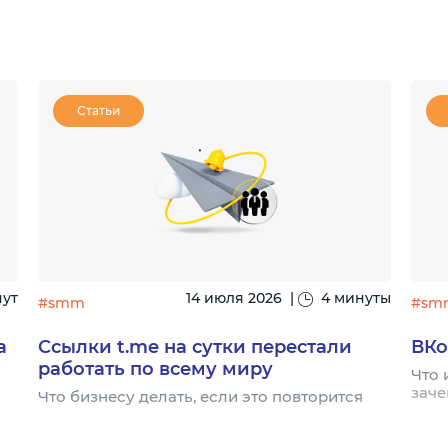
Статьи
нут
14 июля 2026
|
4 минуты
#smm
#sm
а
Ссылки t.me на сутки перестали
ВКо
работать по всему миру
Что 
заче
Что бизнесу делать, если это повторится