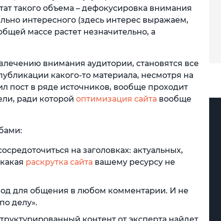
ьтат такого объема – дефокусировка внимания
ельно интересного (здесь интерес выражаем,
общей массе растет незначительно, а
лечению внимания аудитории, становятся все
 публикации какого-то материала, несмотря на
ил пост в ряде источников, вообще проходит
ели, ради которой
оптимизация сайта
вообще
бами:
сосредоточиться на заголовках: актуальных,
икакая
раскрутка сайта
вашему ресурсу не
вод для общения в любом комментарии. И не
по делу».
структурированный контент от эксперта найдет