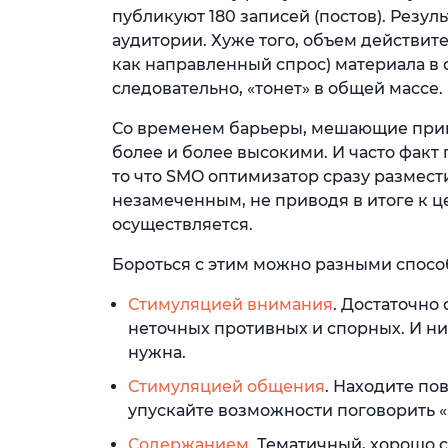
публикуют 180 записей (постов). Резул
аудитории. Хуже того, объем действит
как направленный спрос) материала в 
следовательно, «тонет» в общей массе.
Со временем барьеры, мешающие прив
более и более высокими. И часто факт
то что SMO оптимизатор сразу размест
незамеченным, не приводя в итоге к ц
осуществляется.
Бороться с этим можно разными спосо
Стимуляцией внимания
. Достаточно 
неточных противных и спорных. И н
нужна.
Стимуляцией общения
. Находите по
упускайте возможности поговорить «
Содержанием
. Тематичный, хорошо 