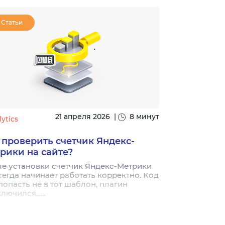
Статьи
Статьи
21 апреля 2026
|
8 минут
ytics
#analytics
 проверить счетчик Яндекс-
Что такое 
рики на сайте?
посетители
е установки счетчик Яндекс-Метрики
Три базовых 
сегда начинает работать корректно. Код
просмотры, ви
попасть не в тот шаблон, плагин
путают даже 
лючился......
ними принципи