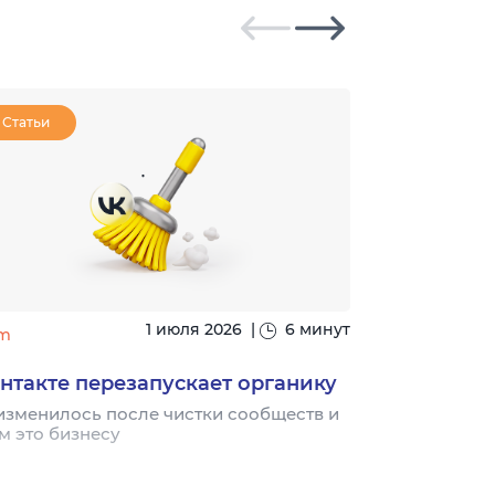
Статьи
Статьи
1 июля 2026
|
6 минут
m
#seo
нтакте перезапускает органику
Ingate воз
«SEO глаза
изменилось после чистки сообществ и
м это бизнесу
Благодаря на
рейтинге 11 л