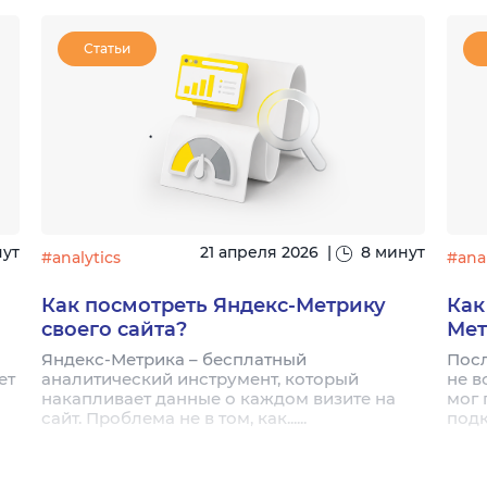
Статьи
нут
21 апреля 2026
|
8 минут
#analytics
#anal
Как посмотреть Яндекс-Метрику
Как
своего сайта?
Мет
Яндекс-Метрика – бесплатный
Посл
ет
аналитический инструмент, который
не в
накапливает данные о каждом визите на
мог 
сайт. Проблема не в том, как......
подк