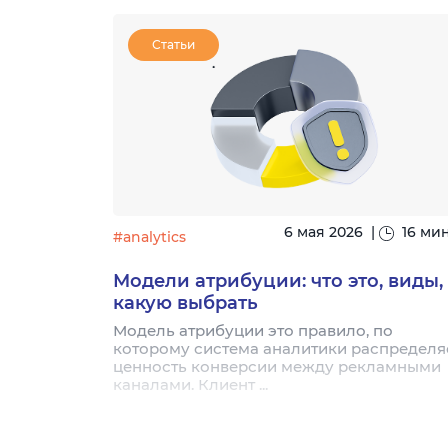
Статьи
|
8 минут
6 мая 2026
|
16 ми
#analytics
 BI
Модели атрибуции: что это, виды,
рибыли
какую выбрать
 траты и
Модель атрибуции это правило, по
движения,
которому система аналитики распределя
ективно
ценность конверсии между рекламными
каналами. Клиент ...