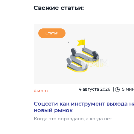
Свежие статьи:
Статьи
|
15 минут
4 августа 2026
|
5 ми
#smm
узыке:
Соцсети как инструмент выхода н
новый рынок
- это
Когда это оправдано, а когда нет
торый
для