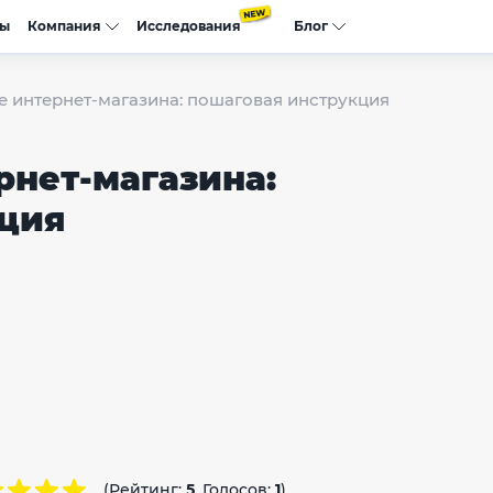
сы
Компания
Исследования
Блог
 интернет-магазина: пошаговая инструкция
нет-магазина:
ция
(Рейтинг:
5
, Голосов:
1
)