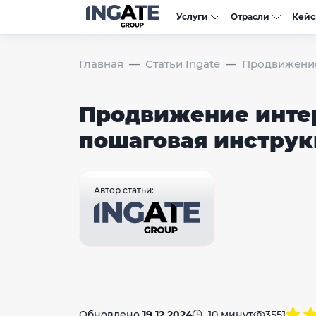
Услуги
Отрасли
Кей
Главная
Статьи Ingate
Продвижение
Продвижение интер
пошаговая инструк
Автор статьи:
Обновлено
19.12.2024
10 минут
3551