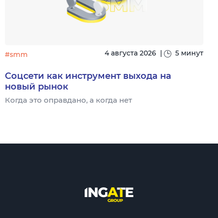
4 августа 2026
|
5 минут
#smm
Соцсети как инструмент выхода на
новый рынок
Когда это оправдано, а когда нет
Ч