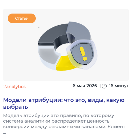
Статьи
6 мая 2026
|
16 минут
#analytics
#
Модели атрибуции: что это, виды, какую
выбрать
Модель атрибуции это правило, по которому
Я
система аналитики распределяет ценность
и
конверсии между рекламными каналами. Клиент
к
...