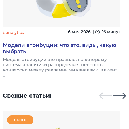
6 мая 2026
|
16 минут
#analytics
#
Модели атрибуции: что это, виды, какую
выбрать
Модель атрибуции это правило, по которому
Я
система аналитики распределяет ценность
и
конверсии между рекламными каналами. Клиент
к
...
Свежие статьи:
Статьи