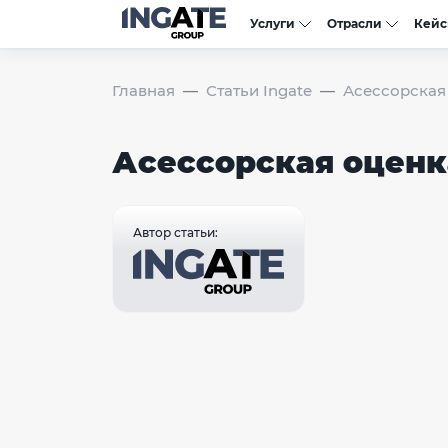
Услуги
Отрасли
Кей
Главная
Статьи Ingate
Асессорская
Асессорская оценк
Автор статьи: