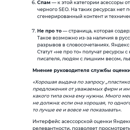
Спам
— к этой категории асессоры о
черного SEO. На таких ресурсах нет
сгенерированный контент и техниче
Не про то
— страница, которая содерж
Такое возможно из-за наличия в рус
разрывов в словосочетаниях. Яндекс
Статут «не про то» получат ресурсы
писателя, людям с лишним весом, ль
Мнение руководителя службы оценки
«Хорошая выдача по запросу „пластик
предложения от уважаемых фирм и ин
какого типа окна ему нужны. Много ме
не должна: если она хорошая, то одного
то лучше ее и вовсе не показывать».
Интерфейс асессорской оценки Яндекс
релевантности, позволяет просмотреть