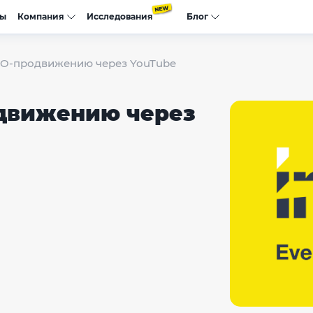
сы
Компания
Исследования
Блог
EO-продвижению через YouTube
одвижению через