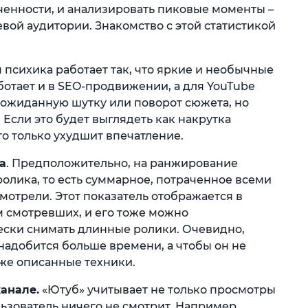
ченности, и анализировать пиковые моменты –
евой аудитории. Знакомство с этой статистикой
психика работает так, что яркие и необычные
отает и в SEO-продвижении, а для YouTube
еожиданную шутку или поворот сюжета, но
 Если это будет выглядеть как накрутка
то только ухудшит впечатление.
а
. Предположительно, на ранжирование
олика, то есть суммарное, потраченное всеми
мотрели. Этот показатель отображается в
ом смотревших, и его тоже можно
ески снимать длинные ролики. Очевидно,
надобится больше времени, а чтобы он не
же описанные техники.
анале.
«Ютуб» учитывает не только просмотры
льзователь ничего не смотрит. Например,