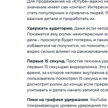
Для продвижения на «Ютубе» важно н
значение имеет сам контент. Интересн
стать популярным и привлечь людей. Р
важные детали и проработать их.
Удержать аудиторию.
Даже если челов
Покажется ему ролик неинтересным ил
дела – просмотр будет потерян, и таки
избавиться не получится, но помните,
видео сильно влияет на ранжирование 
Первые 15 секунд.
Простая техника уд
первым 15 секундам видеоролика. Это н
время, за которое человек внутренне р
пользователь посмотрел 15 секунд и не
досмотрит ролик до конца; если прерва
учитывать и делать начало записей о
Пики на графике удержания
. YouTube
показывающую уровень удержания по 