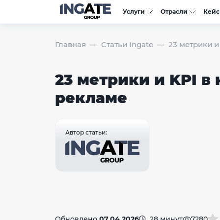
Услуги
Отрасли
Кей
Главная
Статьи Ingate
23 метрики и
23 метрики и KPI в
рекламе
Автор статьи:
Обновлено
07.04.2026
28 минут
7280