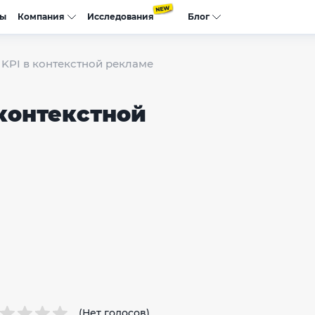
сы
Компания
Исследования
Блог
 KPI в контекстной рекламе
 контекстной
(Нет голосов)