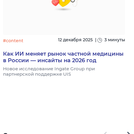
12 декабря 2025
|
3 минуты
#content
Как ИИ меняет рынок частной медицины
#
в России — инсайты на 2026 год
Новое исследование Ingate Group при
партнерской поддержке UIS
С
г
о