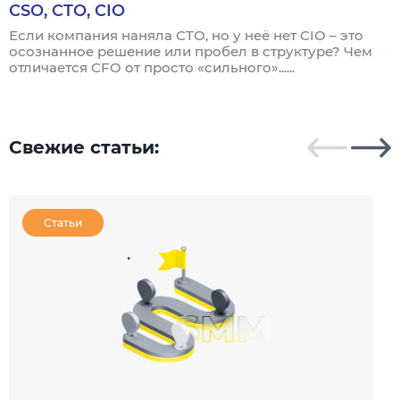
CSO, CTO, CIO
Если компания наняла CTO, но у неё нет CIO – это
М
осознанное решение или пробел в структуре? Чем
с
отличается CFO от просто «сильного»......
к
...
Свежие статьи:
Статьи