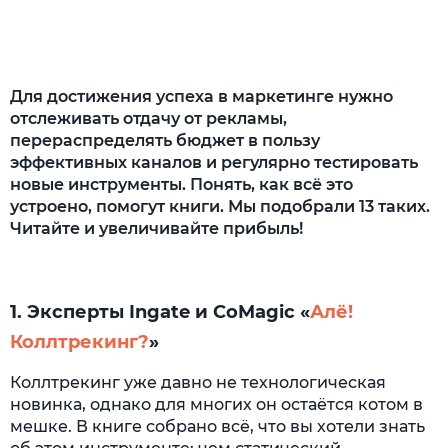
6. Эксперты Ingate и Virgin Connect
«Быстрый или бедный»
8. Евгений Жигилий «Мастер звонка. Как
объяснять, убеждать, продавать по
Для достижения успеха в маркетинге нужно
телефону»
отслеживать отдачу от рекламы,
перераспределять бюджет в пользу
9. Дэн Кеннеди «Жёсткий директ-
эффективных каналов и регулярно тестировать
маркетинг»
новые инструменты. Понять, как всё это
устроено, помогут книги. Мы подобрали 13 таких.
10. Дэниел Роулс «Мобильный маркетинг»
Читайте и увеличивайте прибыль!
11. Билл Фрэнкс «Укрощение больших
данных»
1. Эксперты Ingate и CoMagic «
12. Игорь Манн и Анна Турусина
Алё!
«Возвращенцы»
Коллтрекинг?
»
13. Джек Траут и Стив Ривкин «Сила
Коллтрекинг уже давно не технологическая
простоты: руководство по созданию
новинка, однако для многих он остаётся котом в
эффективных маркетинговых стратегий»
мешке. В книге собрано всё, что вы хотели знать