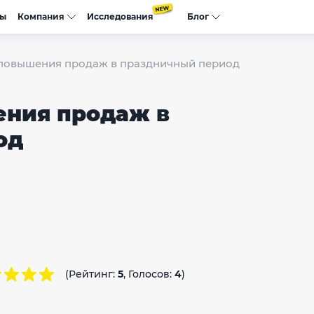
сы
Компания
Исследования
Блог
 повышения продаж в праздничный период
ения продаж в
од
(Рейтинг:
5
, Голосов:
4
)