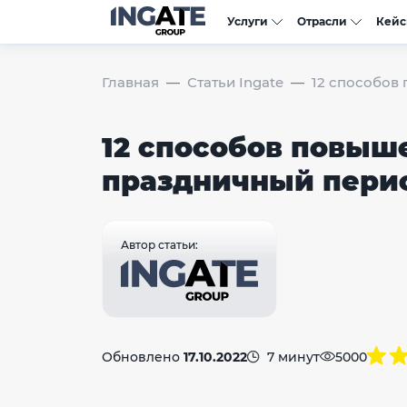
Услуги
Отрасли
Кей
Главная
Статьи Ingate
12 способов
12 способов повыш
праздничный пери
Автор статьи:
Обновлено
17.10.2022
7 минут
5000